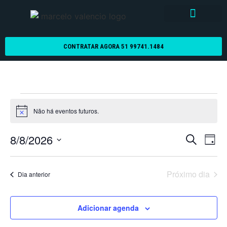
CONTRATAR AGORA 51 99741.1484
Não há eventos futuros.
Notice
Pesqu
Na
8/8/2026
Procurar e
Dia
Selecione
do
e
a
data.
vi
Próximo dia
Dia anterior
nave
Ev
de
Adicionar agenda
visua