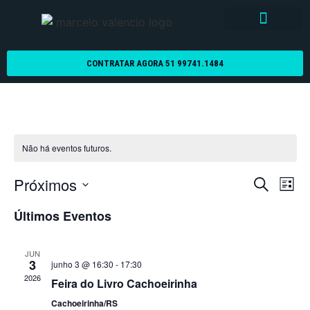
CONTRATAR AGORA 51 99741.1484
Não há eventos futuros.
Pesqu
Na
Próximos
Procurar e
Lista
Selecione
do
e
a
Últimos Eventos
data.
vi
nave
Ev
JUN
de
3
junho 3 @ 16:30
-
17:30
2026
Feira do Livro Cachoeirinha
visua
Cachoeirinha/RS