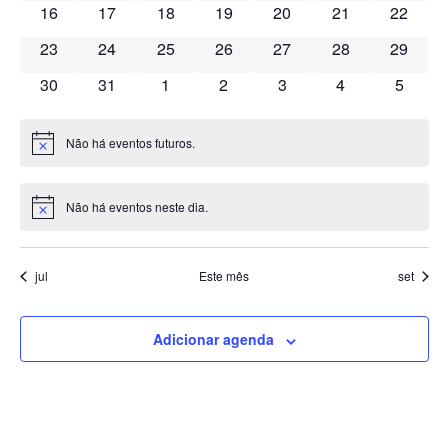
0 eventos
0 eventos
0 eventos
0 eventos
0 eventos
0 eventos
0 event
16
17
18
19
20
21
de
22
0 eventos
0 eventos
0 eventos
0 eventos
0 eventos
0 eventos
0 event
23
24
25
26
27
28
29
Even
0 eventos
0 eventos
0 eventos
0 eventos
0 eventos
0 eventos
0 event
30
31
1
2
3
4
5
Não há eventos futuros.
Notice
Não há eventos neste dia.
Notice
jul
Este mês
set
Adicionar agenda