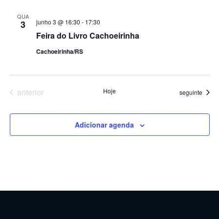
QUA
junho 3 @ 16:30
-
17:30
3
Feira do Livro Cachoeirinha
Cachoeirinha/RS
Eventos
anterior
Hoje
Eventos
seguinte
Adicionar agenda