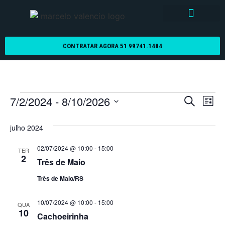
CONTRATAR AGORA 51 99741.1484
Pesqu
Na
7/2/2024
 - 
8/10/2026
Procurar e
Lista
Selecione
do
e
a
julho 2024
data.
vi
nave
Ev
02/07/2024 @ 10:00
-
15:00
TER
de
2
Três de Maio
visua
Três de Maio/RS
de
10/07/2024 @ 10:00
-
15:00
QUA
10
Even
Cachoeirinha